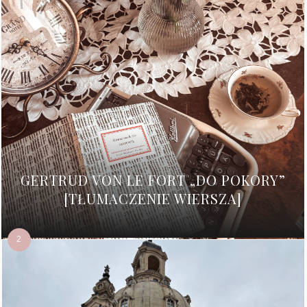
GERTRUD VON LE FORT „DO POKORY”
[TŁUMACZENIE WIERSZA]