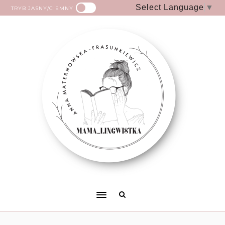
Select Language
▼
TRYB JASNY/CIEMNY