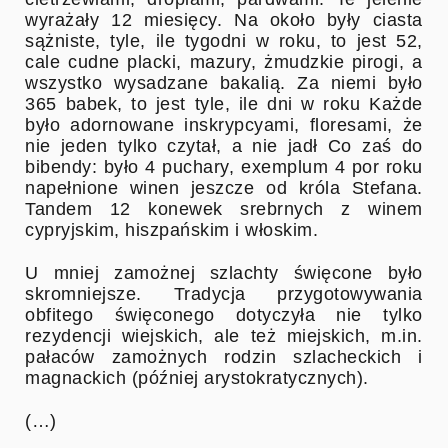
wyrażały 12 miesięcy. Na około były ciasta
sążniste, tyle, ile tygodni w roku, to jest 52,
cale cudne placki, mazury, żmudzkie pirogi, a
wszystko wysadzane bakalią. Za niemi było
365 babek, to jest tyle, ile dni w roku Każde
było adornowane inskrypcyami, floresami, że
nie jeden tylko czytał, a nie jadł Co zaś do
bibendy: było 4 puchary, exemplum 4 por roku
napełnione winen jeszcze od króla Stefana.
Tandem 12 konewek srebrnych z winem
cypryjskim, hiszpańskim i włoskim.
U mniej zamożnej szlachty święcone było
skromniejsze. Tradycja przygotowywania
obfitego święconego dotyczyła nie tylko
rezydencji wiejskich, ale też miejskich, m.in.
pałaców zamożnych rodzin szlacheckich i
magnackich (później arystokratycznych).
(…)