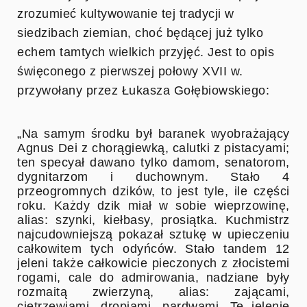
zrozumieć kultywowanie tej tradycji w
siedzibach ziemian, choć będącej już tylko
echem tamtych wielkich przyjęć. Jest to opis
święconego z pierwszej połowy XVII w.
przywołany przez Łukasza Gołębiowskiego:
„Na samym środku był baranek wyobrażający
Agnus Dei z chorągiewką, calutki z pistacyami;
ten specyał dawano tylko damom, senatorom,
dygnitarzom i duchownym. Stało 4
przeogromnych dzików, to jest tyle, ile części
roku. Każdy dzik miał w sobie wieprzowinę,
alias: szynki, kiełbasy, prosiątka. Kuchmistrz
najcudowniejszą pokazał sztukę w upieczeniu
całkowitem tych odyńców. Stało tandem 12
jeleni także całkowicie pieczonych z złocistemi
rogami, cale do admirowania, nadziane były
rozmaitą zwierzyną, alias: zającami,
cietrzewiami, dropiami, pardwami. Te jelenie