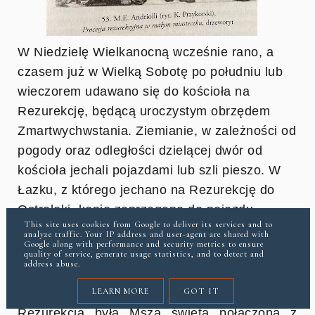
W Niedzielę Wielkanocną wcześnie rano, a
czasem już w Wielką Sobotę po południu lub
wieczorem udawano się do kościoła na
Rezurekcję, będącą uroczystym obrzędem
Zmartwychwstania. Ziemianie, w zależności od
pogody oraz odległości dzielącej dwór od
kościoła jechali pojazdami lub szli pieszo. W
Łazku, z którego jechano na Rezurekcję do
Ostrołęki, konie zaprzęgano do pojazdu
This site uses cookies from Google to deliver its services and to
stosownego do ilości jadących osób. Mogła to
analyze traffic. Your IP address and user-agent are shared with
Google along with performance and security metrics to ensure
być kareta, jeden lub dwa powozy, wolant i
quality of service, generate usage statistics, and to detect and
address abuse.
amerykan.
LEARN MORE
GOT IT
Rezurekcja była Mszą świętą połączoną z