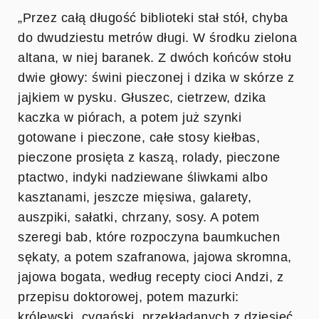
„Przez całą długość biblioteki stał stół, chyba
do dwudziestu metrów długi. W środku zielona
altana, w niej baranek. Z dwóch końców stołu
dwie głowy: świni pieczonej i dzika w skórze z
jajkiem w pysku. Głuszec, cietrzew, dzika
kaczka w piórach, a potem już szynki
gotowane i pieczone, całe stosy kiełbas,
pieczone prosięta z kaszą, rolady, pieczone
ptactwo, indyki nadziewane śliwkami albo
kasztanami, jeszcze mięsiwa, galarety,
auszpiki, sałatki, chrzany, sosy. A potem
szeregi bab, które rozpoczyna baumkuchen
sękaty, a potem szafranowa, jajowa skromna,
jajowa bogata, według recepty cioci Andzi, z
przepisu doktorowej, potem mazurki:
królewski, cygański, przekładanych z dziesięć