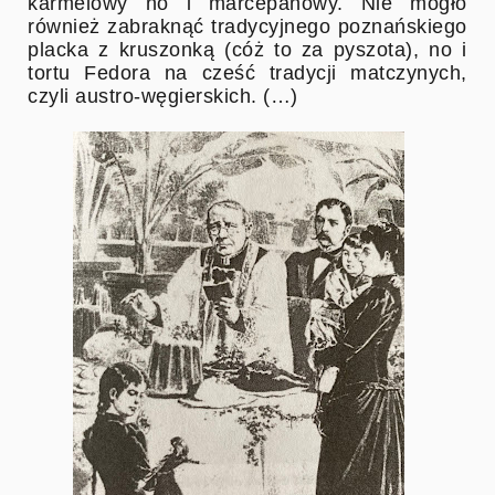
karmelowy no i marcepanowy. Nie mogło
również zabraknąć tradycyjnego poznańskiego
placka z kruszonką (cóż to za pyszota), no i
tortu Fedora na cześć tradycji matczynych,
czyli austro-węgierskich. (…)