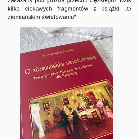
zakazany pod groźbą grzechu ciężkiego? Dziś
kilka ciekawych fragmentów z książki „O
ziemiańskim świętowaniu”