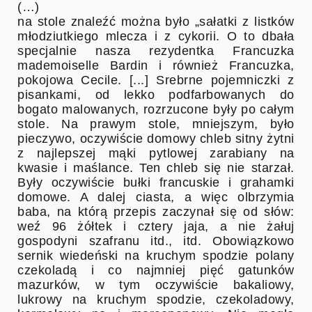
(…)
na stole znaleźć można było „sałatki z listków
młodziutkiego mlecza i z cykorii. O to dbała
specjalnie nasza rezydentka Francuzka
mademoiselle Bardin i również Francuzka,
pokojowa Cecile. [...] Srebrne pojemniczki z
pisankami, od lekko podfarbowanych do
bogato malowanych, rozrzucone były po całym
stole. Na prawym stole, mniejszym, było
pieczywo, oczywiście domowy chleb sitny żytni
z najlepszej mąki pytlowej zarabiany na
kwasie i maślance. Ten chleb się nie starzał.
Były oczywiście bułki francuskie i grahamki
domowe. A dalej ciasta, a więc olbrzymia
baba, na którą przepis zaczynał się od słów:
weź 96 żółtek i cztery jaja, a nie żałuj
gospodyni szafranu itd., itd. Obowiązkowo
sernik wiedeński na kruchym spodzie polany
czekoladą i co najmniej pięć gatunków
mazurków, w tym oczywiście bakaliowy,
lukrowy na kruchym spodzie, czekoladowy,