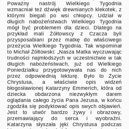
Poważny nastrój Wielkiego Tygodnia
wzmacniał też dźwięk drewnianych klekotek, z
którymi biegali po wsi chłopcy. Udział w
długich nabożeństwach Wielkiego Tygodnia
mógł być problemem dla dzieci. Dlatego na
przykład mali Żółtowscy z Czacza byli
przysposabiani przez matkę do właściwego
przeżycia Wielkiego Tygodnia. Tak wspominał
to Michał Żółtowski: „Nasza Matka wyczuwając
trudności najmłodszych w uczestnictwie w tak
długich nabożeństwach, już od Wielkiego
Poniedziałku przygotowywała nas do nich
przez odpowiednią lekturę. Było to Życie
Chrystusa, a właściwie opis widzeń
błogosławionej Katarzyny Emmerich, która od
dziecka obdarzona niezwykłym darem
oglądania całego życia Pana Jezusa, w końcu
zgodziła się podyktować opis swych objawień.
Jest to utwór bardzo żywy i obrazowy,
przemawiający do serca i wyobraźni.
Katarzyna słyszała jęki Chrystusa podczas