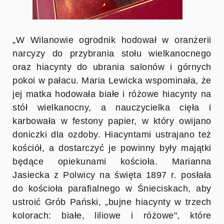
„W Wilanowie ogrodnik hodował w oranżerii
narcyzy do przybrania stołu wielkanocnego
oraz hiacynty do ubrania salonów i górnych
pokoi w pałacu. Maria Lewicka wspominała, że
jej matka hodowała białe i różowe hiacynty na
stół wielkanocny, a nauczycielka cięła i
karbowała w festony papier, w który owijano
doniczki dla ozdoby. Hiacyntami ustrajano też
kościół, a dostarczyć je powinny były majątki
będące opiekunami kościoła. Marianna
Jasiecka z Polwicy na święta 1897 r. posłała
do kościoła parafialnego w Śnieciskach, aby
ustroić Grób Pański, „bujne hiacynty w trzech
kolorach: białe, liliowe i różowe", które