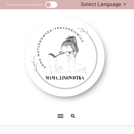
Select Language
▼
TRYB JASNY/CIEMNY