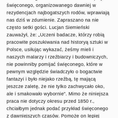
święconego, organizowanego dawniej w
rezydencjach najbogatszych rodów, wprawiają
nas dziś w zdumienie. Zapraszano na nie
często setki gości. Lucjan Siemieński
zauważył, że: „Uczeni badacze, którzy robią
pracowite poszukiwania nad historyą sztuki w
Polsce, usiłując wykazać, żeśmy mieli i
naszych malarzy i rzeźbiarzy i budowniczych,
nie powinniby pomijać święconego, które w
pewnym względzie świadczyło o bogactwie
fantazyi i było niejako rzeźbą, tę mającą
jeszcze zaletę, że nie tylko zachwycało oko,
ale i smakowało wybornie". Mimo że niniejsza
praca nie dotyczy okresu przed 1850 r.,
chciałbym jednak podać przykład święconego
z dawniejszych czasów. Pomoże on lepiej