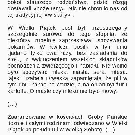
pokoi starszego rodzeństwa, gdzie rózgą
dostawali «boże rany». Nic nie chroniło nas od
tej tradycyjnej «w skóry»".
W Wielki Piątek post był przestrzegany
szczególnie surowo, do tego stopnia, że
niektórzy zupełnie zaprzestawali spożywania
pokarmów. W Kwilczu posiłki w tym dniu
„jadano tylko dwa razy, bez zasiadania do
stołu, z wykluczeniem wszelkich składników
pochodzenia zwierzęcego i nabiału. Nie wolno
było spożywać mleka, masła, sera, mięsa,
jajek”. Izabela Drwęska zapamiętała, że pili w
tym dniu kakao na wodzie, a na obiad był żur i
kartofle. O maśle czy mleku nie było mowy.
(…)
Zaaranżowane w kościołach Groby Pańskie
licznie i całymi rodzinami odwiedzano w Wielki
Piątek po południu i w Wielką Sobotę. (…)