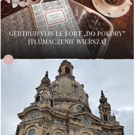
GERTRUD VON LE FORT „DO POKORY”
[TŁUMACZENIE WIERSZA]