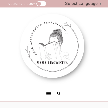
Select Language
▼
TRYB JASNY/CIEMNY