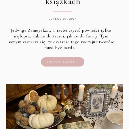
książkach
LUTEGO 07, 2024
Jadwiga Zamoyska: „ T rzeba czytać powieści tylko
najlepsze tak co do treści, jak co do formy. Tym
samym zaznacza się, że czytanie tego rodzaju utworów
musi być bardz…
CZYTAJ DALEJ »