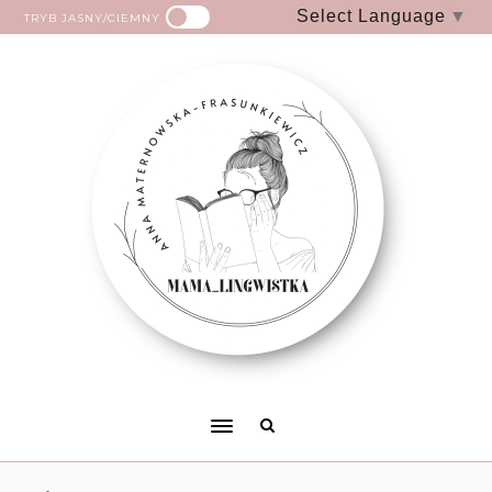
Select Language
▼
TRYB JASNY/CIEMNY