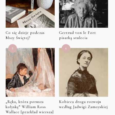
Co się dzieje podczas
Gertrud von le Fort
Mszy Świętej?
pisarką stulecia
„Ręka, która porusza
Kobieca droga rozwoju
kołyskę” William Ross
według Jadwigi Zamoyskiej
Wallace [przekład wiersza]