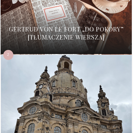
GERTRUD VON LE FORT „DO POKORY”
[TŁUMACZENIE WIERSZA]