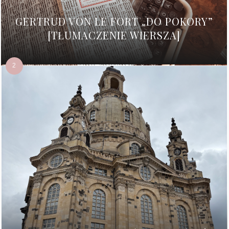
GERTRUD VON LE FORT „DO POKORY”
[TŁUMACZENIE WIERSZA]