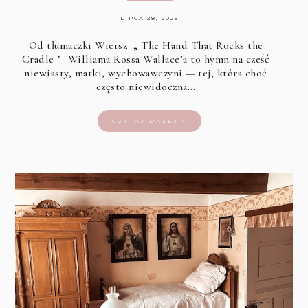
LIPCA 28, 2025
Od tłumaczki Wiersz „ The Hand That Rocks the
Cradle ” Williama Rossa Wallace’a to hymn na cześć
niewiasty, matki, wychowawczyni — tej, która choć
często niewidoczna…
CZYTAJ DALEJ »