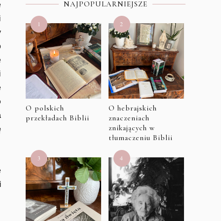
NAJPOPULARNIEJSZE
ę
i
y
o
e
i
e
o
O polskich
O hebrajskich
a
przekładach Biblii
znaczeniach
znikających w
ę
tłumaczeniu Biblii
e
i