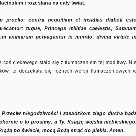
acińskim i rozesłana na cały świat.
 proelio; contra nequitiam et insidias diaboli est
precamur: tuque, Princeps militiae caelestis, Satana
nem animarum pervagantur in mundo, divina virtute i
coś ciekawego stało się z tłumaczeniem tej modlitwy. Ni
yków, to doczekała się różnych wersji tłumaczeniowych 
. Przeciw niegodziwości i zasadzkom złego ducha bąd
kornie o to prosimy; a Ty, Książę wojska niebieskiego
 krążą po świecie, mocą Bożą strąć do piekła. Amen.