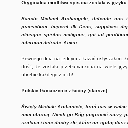
Oryginalna modlitwa spisana została w języku ł
Sancte Michael Archangele, defende nos in
praesidium. Imperet illi Deus; supplices de
aliosque spiritus malignos, qui ad perditio
infernum detrude. Amen
Pewnego dnia na jednym z kazań usłyszałam, że 
dość, że została przetłumaczona na wiele jęz
obrębie każdego z nich!
Polskie tłumaczenie z łaciny (starsze):
Święty Michale Archaniele, broń nas w walce
nam obro­ną. Niech go Bóg pogromić raczy, po
szatana i inne duchy złe, które na zgubę dusz