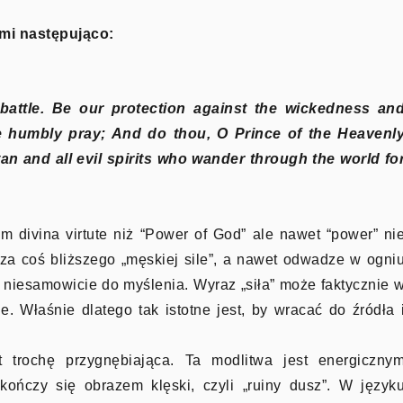
mi następująco:
battle. Be our protection against the wickedness an
e humbly pray; And do thou, O Prince of the Heavenl
tan and all evil spirits who wander through the world fo
m divina virtute niż “Power of God” ale nawet “power” ni
cza coś bliższego „męskiej sile”, a nawet odwadze w ogni
 niesamowicie do myślenia. Wyraz „siła” może faktycznie 
 Właśnie dlatego tak istotne jest, by wracać do źródła 
 trochę przygnębiająca. Ta modlitwa jest energiczny
kończy się obrazem klęski, czyli „ruiny dusz”. W język