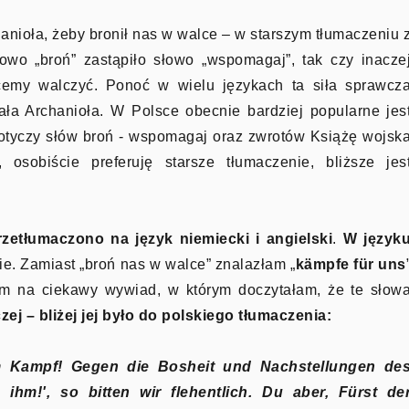
nioła, żeby bronił nas w walce – w starszym tłumaczeniu 
owo „broń” zastąpiło słowo „wspomagaj”, tak czy inacze
emy walczyć. Ponoć w wielu językach ta siła sprawcz
ła Archanioła. W Polsce obecnie bardziej popularne jes
otyczy słów broń - wspomagaj oraz zwrotów Książę wojsk
 osobiście preferuję starsze tłumaczenie, bliższe jes
rzetłumaczono na język niemiecki i angielski
.
W język
ie. Zamiast „broń nas w walce” znalazłam „
kämpfe für uns
iłam na ciekawy wywiad, w którym doczytałam, że te słow
ej – bliżej jej było do polskiego tłumaczenia:
 im Kampf! Gegen die Bosheit und Nachstellungen de
ihm!', so bitten wir flehentlich. Du aber, Fürst de