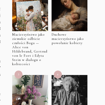
z
j
a
t
Macierzyństwo jako
Duchowe
a
ziemskie odbicie
macierzyństwo jako
t
czułości Boga —
powołanie kobiety
Alice von
Hildebrand, Gertrud
von le Fort i Edyta
Stein w dialogu o
u
kobiecości
”
a
s
r