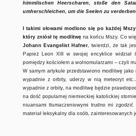
himmlischen Heerscharen, stoße den Sata
umherschleichen, um die Seelen zu verderben, 
I takimi słowami modlono się po każdej Mszy
który zniósł tę modlitwę
na końcu Mszy. Co wię
Johann Evangelist Hafner
, twierdzi, że tak j
Papież Leon XIII w swojej encyklice widział
pomiędzy kościołem a wolnomularzami – czyli m
W samym artykule przedstawiono modlitwę jako 
wypadnie z orbity, uderzy w nią meteoryt et
wypadnie z orbity, na modlitwę będzie prawdopo
na dość popularnej niemieckiej katolickiej storn
niuansami tłumaczeniowymi trudno mi zgodzić s
materiał leksykalny dla osób, zainteresowanych 