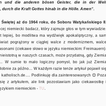
n und die anderen bösen Geister, die in der Wel
durch die Kraft Gottes hinab in die Hölle. Amen“.
 Świętej aż do 1964 roku, do Soboru Watykańskiego II
cej niemiecki badacz, który zajmuje głos w tym wywiadzie
est lepiej, bo modlitwa ma wydźwięk apokaliptyczny, a sa
 świat pogrążony w ciągłej walce z modernizmem, walc
asonami (ciekawe słowo w języku niemieckim: Freimauern)
nieistotną w naszych czasach, może przydatną, gdy Ziemi
c.… W sumie to mało logiczny pomysł, bo jak już Ziemi
dobnie za późno… W każdym razie tenże artykuł pojawił si
ie katholisch.de…. Podlinkuję dla zainteresowanych 😊 Poz
ię z artykułem, ale link pozostawiam jako ciekawostkę 
językiem niemieckim -
TU
.