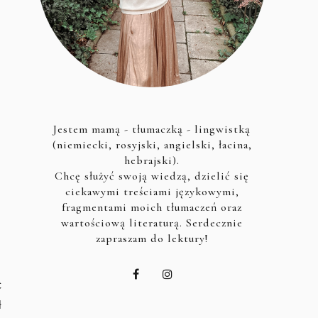
Jestem mamą - tłumaczką - lingwistką
(niemiecki, rosyjski, angielski, łacina,
hebrajski).
Chcę służyć swoją wiedzą, dzielić się
ciekawymi treściami językowymi,
fragmentami moich tłumaczeń oraz
wartościową literaturą. Serdecznie
zapraszam do lektury!
c
ł