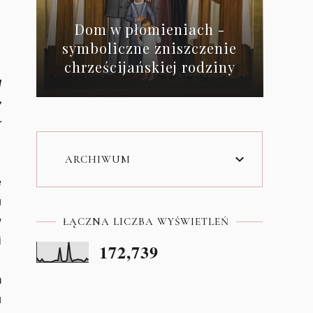
Dom w płomieniach -
symboliczne zniszczenie
chrześcijańskiej rodziny
d
y
r
ARCHIWUM
e
u
ŁĄCZNA LICZBA WYŚWIETLEŃ
w
i
172,739
m
u