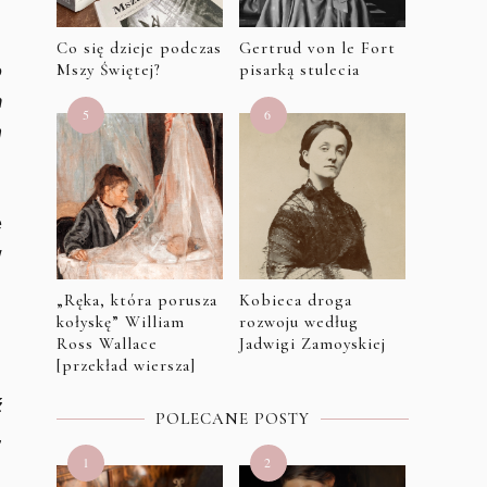
Co się dzieje podczas
Gertrud von le Fort
Mszy Świętej?
pisarką stulecia
o
m
n
e
w
„Ręka, która porusza
Kobieca droga
kołyskę” William
rozwoju według
Ross Wallace
Jadwigi Zamoyskiej
[przekład wiersza]
ź
POLECANE POSTY
,