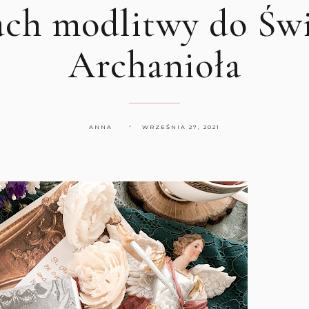
ach modlitwy do Świ
Archanioła
ANNA
WRZEŚNIA 27, 2021