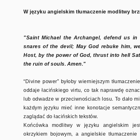
W języku angielskim tłumaczenie modlitwy brz
"Saint Michael the Archangel, defend us in 
snares of the devil; May God rebuke him, w
Host, by the power of God, thrust into hell Sa
the ruin of souls. Amen."
“Divine power” byłoby wierniejszym tłumaczenie
oddaje łacińskiego virtu, co tak naprawdę ozna
lub odwadze w przeciwnościach losu. To dało mi
każdym języku mieć inne konotacje semantyczne.
zaglądać do łacińskich tekstów.
Końcówka modlitwy w języku angielskim jest
okrzykiem bojowym, a angielskie tłumaczenie 