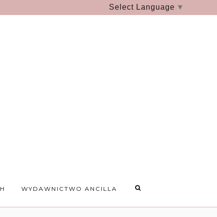
Select Language
▼
CH
WYDAWNICTWO ANCILLA