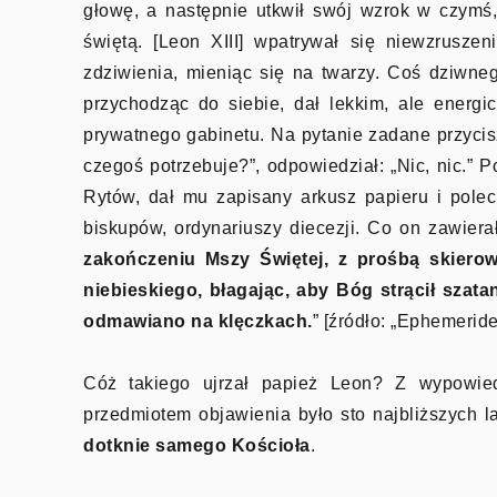
głowę, a następnie utkwił swój wzrok w czymś
świętą. [Leon XIII] wpatrywał się niewzrusze
zdziwienia, mieniąc się na twarzy. Coś dziwne
przychodząc do siebie, dał lekkim, ale energ
prywatnego gabinetu. Na pytanie zadane przyci
czegoś potrzebuje?”, odpowiedział: „Nic, nic.” 
Rytów, dał mu zapisany arkusz papieru i pole
biskupów, ordynariuszy diecezji. Co on zawier
zakończeniu Mszy Świętej, z prośbą skiero
niebieskiego, błagając, aby Bóg strącił szat
odmawiano na klęczkach.
” [źródło: „Ephemeride
Cóż takiego ujrzał papież Leon? Z wypowiedz
przedmiotem objawienia było sto najbliższych l
dotknie samego Kościoła
.