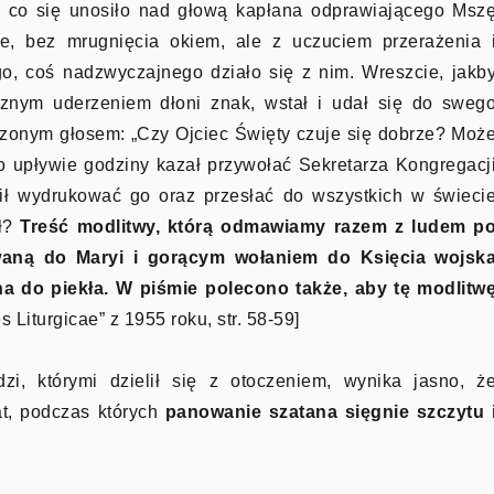
, co się unosiło nad głową kapłana odprawiającego Msz
nie, bez mrugnięcia okiem, ale z uczuciem przerażenia 
go, coś nadzwyczajnego działo się z nim. Wreszcie, jakb
icznym uderzeniem dłoni znak, wstał i udał się do sweg
szonym głosem: „Czy Ojciec Święty czuje się dobrze? Moż
Po upływie godziny kazał przywołać Sekretarza Kongregacj
cił wydrukować go oraz przesłać do wszystkich w świeci
ał?
Treść modlitwy, którą odmawiamy razem z ludem p
waną do Maryi i gorącym wołaniem do Księcia wojsk
ana do piekła. W piśmie polecono także, aby tę modlitw
s Liturgicae” z 1955 roku, str. 58-59]
i, którymi dzielił się z otoczeniem, wynika jasno, ż
at, podczas których
panowanie szatana sięgnie szczytu 