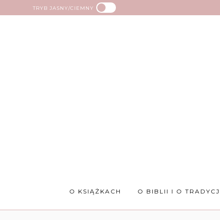
TRYB JASNY/CIEMNY
O KSIĄŻKACH
O BIBLII I O TRADYCJ