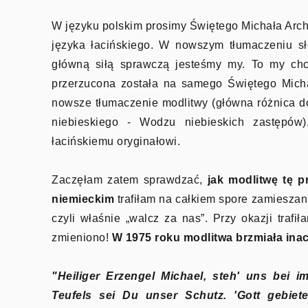
W języku polskim prosimy Świętego Michała Archa
języka łacińskiego. W nowszym tłumaczeniu sł
główną siłą sprawczą jesteśmy my. To my chc
przerzucona została na samego Świętego Micha
nowsze tłumaczenie modlitwy (główna różnica d
niebieskiego - Wodzu niebieskich zastępów),
łacińskiemu oryginałowi.
Zaczęłam zatem sprawdzać,
jak modlitwę tę p
niemieckim
trafiłam na całkiem spore zamieszan
czyli właśnie „walcz za nas”. Przy okazji traf
zmieniono!
W 1975 roku modlitwa brzmiała inacz
"Heiliger Erzengel Michael, steh' uns bei
Teufels sei Du unser Schutz. 'Gott gebiete 