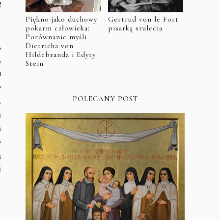
t
Piękno jako duchowy
Gertrud von le Fort
pokarm człowieka:
pisarką stulecia
Porównanie myśli
Dietricha von
,
Hildebranda i Edyty
,
Stein
m
e
POLECANY POST
.
a
a
ę
a
i