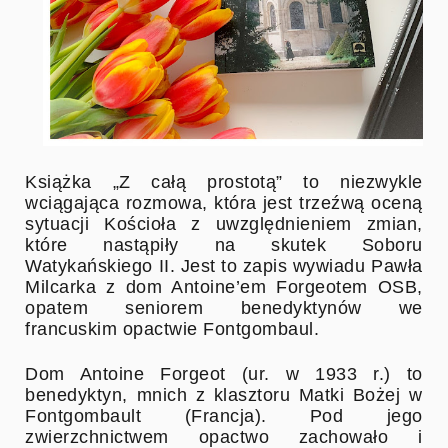
Książka „Z całą prostotą” to niezwykle
wciągająca rozmowa, która jest trzeźwą oceną
sytuacji Kościoła z uwzględnieniem zmian,
które nastąpiły na skutek Soboru
Watykańskiego II. Jest to zapis wywiadu Pawła
Milcarka z dom Antoine’em Forgeotem OSB,
opatem seniorem benedyktynów we
francuskim opactwie Fontgombaul.
Dom Antoine Forgeot (ur. w 1933 r.) to
benedyktyn, mnich z klasztoru Matki Bożej w
Fontgombault (Francja). Pod jego
zwierzchnictwem opactwo zachowało i