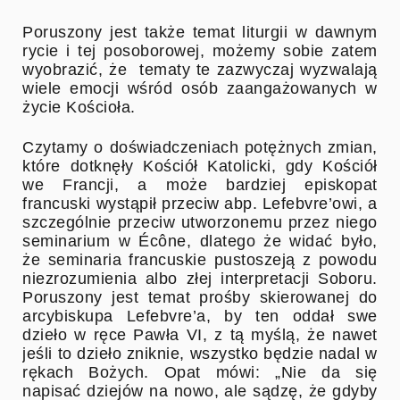
Poruszony jest także temat liturgii w dawnym
rycie i tej posoborowej, możemy sobie zatem
wyobrazić, że
tematy te zazwyczaj wyzwalają
wiele emocji wśród osób zaangażowanych w
życie Kościoła.
Czytamy o doświadczeniach potężnych zmian,
które dotknęły Kościół Katolicki, gdy Kościół
we Francji, a może bardziej episkopat
francuski wystąpił przeciw abp. Lefebvre’owi, a
szczególnie przeciw utworzonemu przez niego
seminarium w Écône, dlatego że widać było,
że seminaria francuskie pustoszeją z powodu
niezrozumienia albo złej interpretacji Soboru.
Poruszony jest temat prośby skierowanej do
arcybiskupa Lefebvre’a, by ten oddał swe
dzieło w ręce Pawła VI, z tą myślą, że nawet
jeśli to dzieło zniknie, wszystko będzie nadal w
rękach Bożych. Opat mówi: „Nie da się
napisać dziejów na nowo, ale sądzę, że gdyby