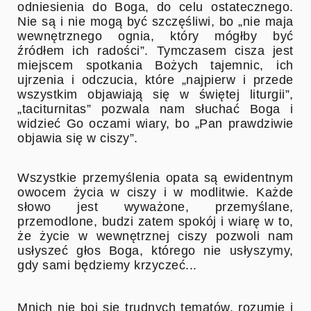
odniesienia do Boga, do celu ostatecznego.
Nie są i nie mogą być szczęśliwi, bo „nie maja
wewnętrznego ognia, który mógłby być
źródłem ich radości”. Tymczasem cisza jest
miejscem spotkania Bożych tajemnic, ich
ujrzenia i odczucia, które „najpierw i przede
wszystkim objawiają się w świętej liturgii”,
„taciturnitas” pozwala nam słuchać Boga i
widzieć Go oczami wiary, bo „Pan prawdziwie
objawia się w ciszy”.
Wszystkie przemyślenia opata są ewidentnym
owocem życia w ciszy i w modlitwie. Każde
słowo jest wyważone, przemyślane,
przemodlone, budzi zatem spokój i wiarę w to,
że życie w wewnętrznej ciszy pozwoli nam
usłyszeć głos Boga, którego nie usłyszymy,
gdy sami będziemy krzyczeć...
Mnich nie boi się trudnych tematów, rozumie i