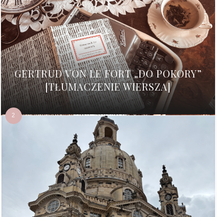
GERTRUD VON LE FORT „DO POKORY”
[TŁUMACZENIE WIERSZA]