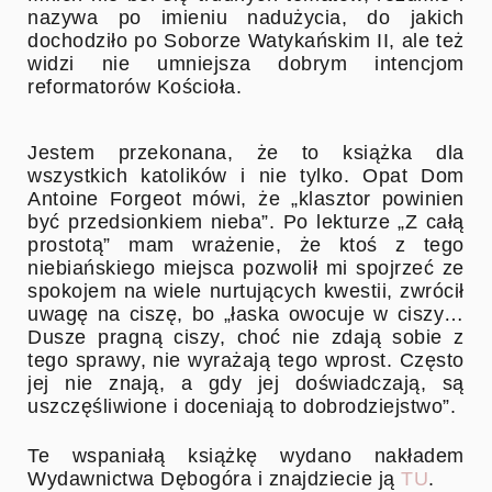
nazywa po imieniu nadużycia, do jakich
dochodziło po Soborze Watykańskim II, ale też
widzi nie umniejsza dobrym intencjom
reformatorów Kościoła.
Jestem przekonana, że to książka dla
wszystkich katolików i nie tylko. Opat Dom
Antoine Forgeot mówi, że „klasztor powinien
być przedsionkiem nieba”. Po lekturze „Z całą
prostotą” mam wrażenie, że ktoś z tego
niebiańskiego miejsca pozwolił mi spojrzeć ze
spokojem na wiele nurtujących kwestii, zwrócił
uwagę na ciszę, bo „łaska owocuje w ciszy…
Dusze pragną ciszy, choć nie zdają sobie z
tego sprawy, nie wyrażają tego wprost. Często
jej nie znają, a gdy jej doświadczają, są
uszczęśliwione i doceniają to dobrodziejstwo”.
Te wspaniałą książkę wydano nakładem
Wydawnictwa Dębogóra i znajdziecie ją
TU
.