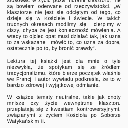
stosować w życiu poza murami klasztoru, nie
są bowiem oderwane od rzeczywistości. „W
klasztorze nie jest się odciętym od tego, co
dzieje się w Kościele i świecie. W takich
trudnych okresach modlimy się i cierpimy w
ciszy, chyba że jest konieczność mówienia. A
wtedy to ojciec opat musi działać tak, jak uzna
to za wskazane i mówić to, co uzna za dobre,
ostatecznie po to, by bronić prawdy”.
Lektura tej książki jest dla mnie o tyle
niezwykła, że spotykam się ze źródłem
tradycjonalizmu, które bierze początek właśnie
we Francji i autor wywiadu podkreśla, że to w
bardzo zdrowej i wyjątkowej odmianie.
W książce tematy neutralne, takie jak cnoty
mnisze czy życie wewnętrzne klasztoru
przeplatają się z kwestiami kontrowersyjnymi,
związanymi z życiem Kościoła po Soborze
Watykańskim II.