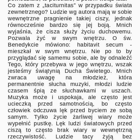
Co zatem z „taciturnitas” w przypadku świata
zewnetrznego? Ludzie wg autora mają w sobie
wewnętrzne pragnienie takiej ciszy, jednak
równocześnie bardzo się jej boją. Mnich
wyjaśnia, że cisza służy życiu duchowemu.
Pozwala żyć w swym wnętrzu. O św.
Benedykcie mówiono: habitavit secum -
mieszkał w swym wnętrzu. Nie po to by
przyglądać się samemu sobie, ale by odnaleźć
Tego, który przebywa w jego wnętrzu, wszak
jesteśmy świątynią Ducha Świetego. Mnich
zwraca uwagę na młodzież, która
permanentnie słucha muzyki, młodzi ludzie
czasem śpią ze słuchawkami w uszach.
Muzyka może i uspokaja, ale często jest
ucieczką przed samotnością, bo często
człowiek odczuwa lęk przed byciem ze sobą
samym. Tylko życie żarliwej wiary może
wypełnić pustkę. Lęk ludzi światowych przed
ciszą to często brak wiary w wewnętrzną
rzeczywistość. Ludzie tacy żyją bez