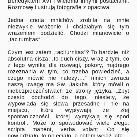
Benedyktem XVI i wieloma innymi postaciami.
Rozmowę ilustrują fotografie z opactwa.
Jedna cnota mnichów zrobiła na mnie
niezwykle wrażenie i chciałabym się tym
wrażeniem podzielić. Chodzi mianowicie o
„taciturnitas”.
Czym jest zatem „taciturnitas”? To bardziej niż
absolutna cisza: „to duch ciszy, wraz z tym, co
z tego wynika dla rozwagi, pokory, mądrego
rozeznania w tym, co trzeba powiedzieć, a
czego mówić nie należy….” mnich zwraca
naszą uwagę ma Sw. Jakuba, który mówił o
niebezpieczeństwach ze strony języka: „Zbyt
często dochodzi do tego, niestety, że
wypowiada się słowa przesadne i nie na
miejscu, które wypływają ze złej
spontaniczności, której wymykają się spod
kontroli. Może to spowodować wiele złego:
scripta manent, verba volant. Co się
powiedziało, to poleciało, a potem wciąż lata.