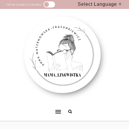
Select Language
▼
TRYB JASNY/CIEMNY