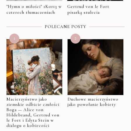
"Hymn o miłości" 1Kor13 w
Gertrud von le Fort
czterech tłumaczeniach
pisarką stulecia
POLECANE POSTY
Macierzyństwo jako
Duchowe macierzyństwo
ziemskie odbicie czułości
jako powołanie kobiety
Boga — Alice von
Hildebrand, Gertrud von
le Fort i Edyta Stein w
dialogu o kobiecości