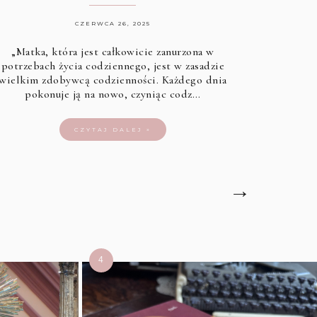
CZERWCA 26, 2025
„Matka, która jest całkowicie zanurzona w
potrzebach życia codziennego, jest w zasadzie
wielkim zdobywcą codzienności. Każdego dnia
pokonuje ją na nowo, czyniąc codz…
CZYTAJ DALEJ »
→