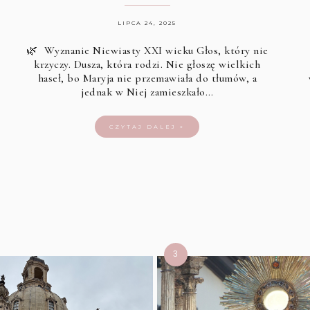
LIPCA 24, 2025
🌿 Wyznanie Niewiasty XXI wieku Głos, który nie
krzyczy. Dusza, która rodzi. Nie głoszę wielkich
haseł, bo Maryja nie przemawiała do tłumów, a
jednak w Niej zamieszkało…
CZYTAJ DALEJ »