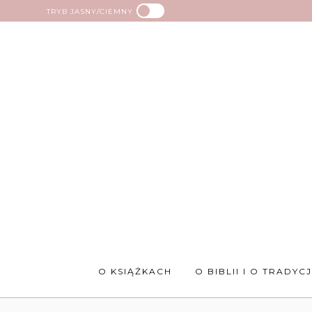
TRYB JASNY/CIEMNY
O KSIĄŻKACH
O BIBLII I O TRADYCJ