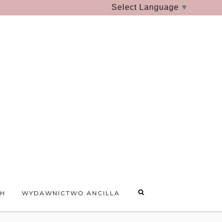
Select Language
▼
CH
WYDAWNICTWO ANCILLA