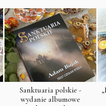
Sanktuaria polskie -
„
wydanie albumowe