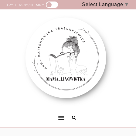
Select Language
▼
TRYB JASNY/CIEMNY