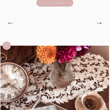
CZYTAJ DALEJ »
←
→