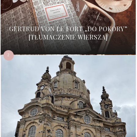
GERTRUD VON LE FORT „DO POKORY”
[TŁUMACZENIE WIERSZA]