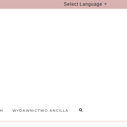
Select Language
▼
CH
WYDAWNICTWO ANCILLA