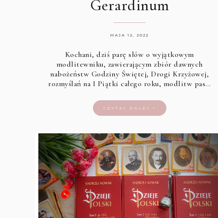
Gerardinum
MAJA 12, 2022
Kochani, dziś parę słów o wyjątkowym
modlitewniku, zawierającym zbiór dawnych
nabożeństw Godziny Świętej, Drogi Krzyżowej,
rozmyślań na I Piątki całego roku, modlitw pas…
CZYTAJ DALEJ »