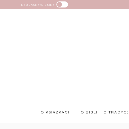
TRYB JASNY/CIEMNY
O KSIĄŻKACH
O BIBLII I O TRADYCJ