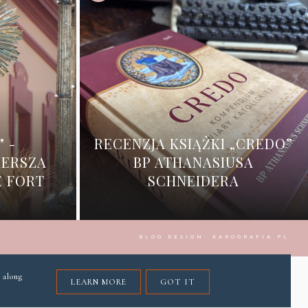
" -
RECENZJA KSIĄŻKI „CREDO”
IERSZA
BP ATHANASIUSA
E FORT
SCHNEIDERA
BLOG DESIGN:
KAROGRAFIA.PL
 along
LEARN MORE
GOT IT