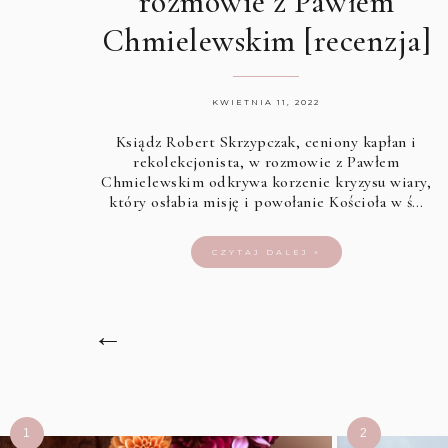
rozmowie z Pawłem
Chmielewskim [recenzja]
KWIETNIA 11, 2022
Ksiądz Robert Skrzypczak, ceniony kapłan i
rekolekcjonista, w rozmowie z Pawłem
Chmielewskim odkrywa korzenie kryzysu wiary,
który osłabia misję i powołanie Kościoła w ś…
CZYTAJ DALEJ »
←