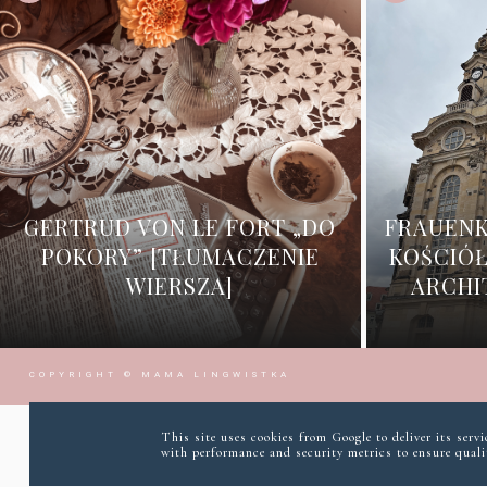
GERTRUD VON LE FORT „DO
FRAUENK
POKORY” [TŁUMACZENIE
KOŚCIÓŁ
WIERSZA]
ARCHI
COPYRIGHT ©
MAMA LINGWISTKA
This site uses cookies from Google to deliver its serv
with performance and security metrics to ensure qualit