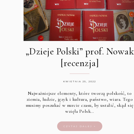
„Dzieje Polski” prof. Nowak
[recenzja]
KWIETNIA 25, 2022
Najważniejsze elementy, które tworzą polskość, to
ziemia, ludzie, język i kultura, państwo, wiara. Tego
musimy poszukać w nurcie czasu, by ustalić, skąd się
wzięła Polsk…
CZYTAJ DALEJ »