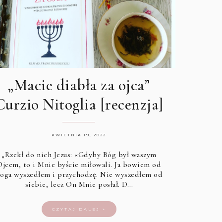
„Macie diabła za ojca”
Curzio Nitoglia [recenzja]
KWIETNIA 19, 2022
„Rzekł do nich Jezus: «Gdyby Bóg był waszym
Ojcem, to i Mnie byście miłowali. Ja bowiem od
oga wyszedłem i przychodzę. Nie wyszedłem od
siebie, lecz On Mnie posłał. D…
CZYTAJ DALEJ »