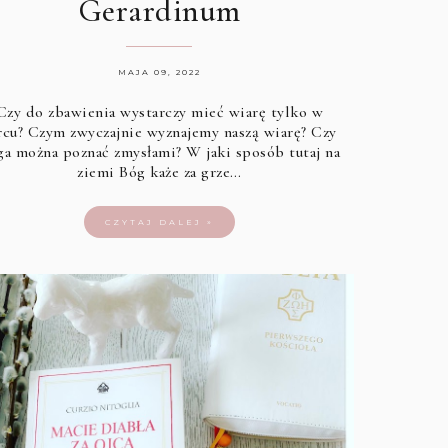
Gerardinum
MAJA 09, 2022
Czy do zbawienia wystarczy mieć wiarę tylko w
rcu? Czym zwyczajnie wyznajemy naszą wiarę? Czy
ga można poznać zmysłami? W jaki sposób tutaj na
ziemi Bóg każe za grze…
CZYTAJ DALEJ »