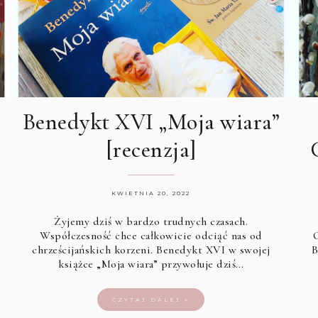
Benedykt XVI „Moja wiara”
[recenzja]
KWIETNIA 20, 2022
Żyjemy dziś w bardzo trudnych czasach.
Współczesność chce całkowicie odciąć nas od
chrześcijańskich korzeni. Benedykt XVI w swojej
B
książce „Moja wiara” przywołuje dziś…
CZYTAJ DALEJ »