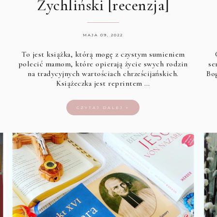
Żychliński [recenzja]
MAJA 09, 2022
To jest książka, którą mogę z czystym sumieniem
polecić mamom, które opierają życie swych rodzin
se
na tradycyjnych wartościach chrześcijańskich.
Bo
Książeczka jest reprintem …
CZYTAJ DALEJ »