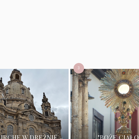
IRCHE W DREŹNIE –
"BOŻE CIAŁO