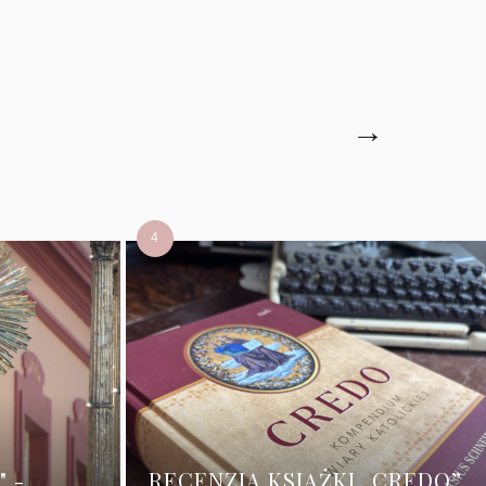
→
" -
RECENZJA KSIĄŻKI „CREDO”