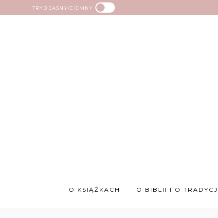
TRYB JASNY/CIEMNY
O KSIĄŻKACH
O BIBLII I O TRADYCJ