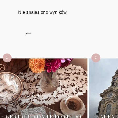
Nie znaleziono wyników
←
GERTRUD VON LE FORT „DO
FRAUENK